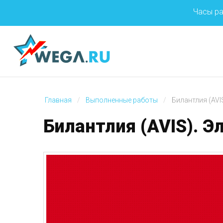
Часы ра
Главная
Выполненные работы
Билантлия (AVI
Билантлия
(AVIS).
Э