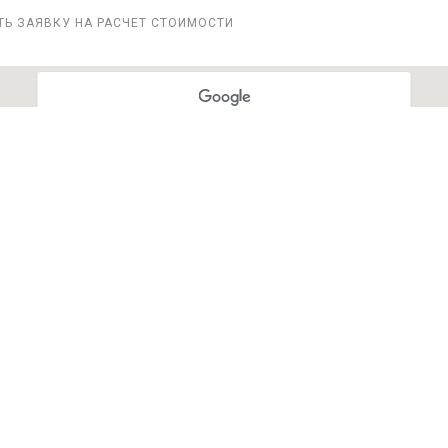
ТЬ ЗАЯВКУ НА РАСЧЕТ СТОИМОСТИ
При загрузке Google Карт на этой странице
возникла проблема.
ОК
Вы владелец этого сайта?