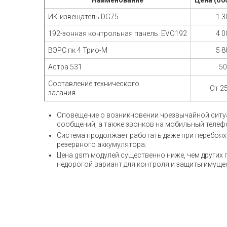
Наименование
Цена (об
ИК-извещатель DG75
1 3
192-зонная контрольная панель EVO192
4 0
ВЭРС пк 4 Трио-М
5 8
Астра 531
50
Составление технического
От 25
задания
Оповещение о возникновении чрезвычайной ситу
сообщений, а также звонков на мобильный телеф
Система продолжает работать даже при перебоях 
резервного аккумулятора.
Цена gsm модулей существенно ниже, чем других
недорогой вариант для контроля и защиты имуще