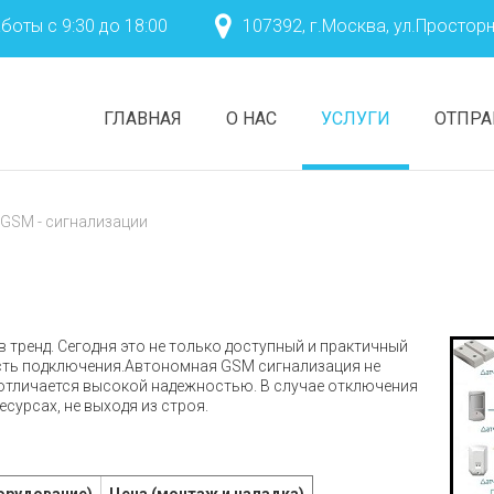
боты с 9:30 до 18:00
107392, г.Москва, ул.Просторн
ГЛАВНАЯ
О НАС
УСЛУГИ
ОТПРА
GSM - сигнализации
История
Энергетика
Команда
Противопожарная
безопасность
Ответы
Сети связи
 тренд. Сегодня это не только доступный и практичный
Климат
ость подключения.Автономная GSM сигнализация не
 отличается высокой надежностью. В случае отключения
Безопасность и кон
сурсах, не выходя из строя.
КИП и А
Проектные работы