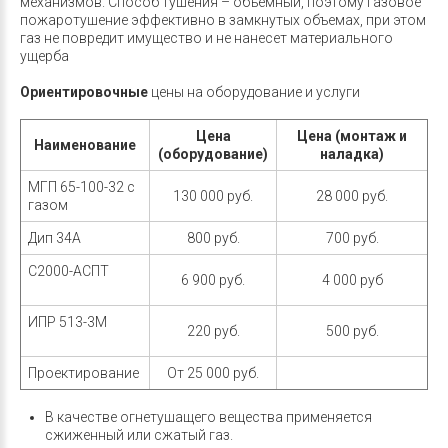
механизмов. Способ тушения – объемный, поэтому газовое
пожаротушение эффективно в замкнутых объемах, при этом
газ не повредит имущество и не нанесет материального
ущерба
Ориентировочные
цены на оборудование и услуги
Цена
Цена (монтаж и
Наименование
(оборудование)
наладка)
МГП 65-100-32 с
130 000 руб.
28 000 руб.
газом
Дип 34А
800 руб.
700 руб.
С2000-АСПТ
6 900 руб.
4 000 руб
ИПР 513-3М
220 руб.
500 руб.
Проектирование
От 25 000 руб.
В качестве огнетушащего вещества применяется
сжиженный или сжатый газ.