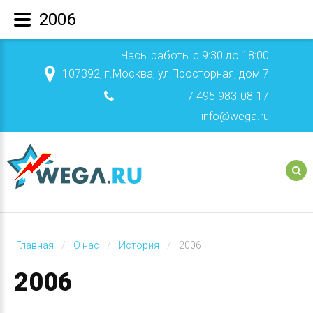
2006
Часы работы с 9:30 до 18:00
107392, г.Москва, ул.Просторная, дом 7
+7 495 983-08-17
info@wega.ru
Главная
О нас
История
2006
2006