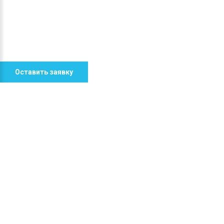
Оставить заявку
ГЛАВНАЯ
О НАС
УСЛУГИ
ОТПРАВИТЬ ЗАЯВКУ НА РАСЧЕТ СТОИМОСТИ
При загрузке Google Карт на этой странице
возникла проблема.